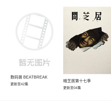
数码兽 BEATBREAK
暗芝居第十七季
更新至42集
更新至04集