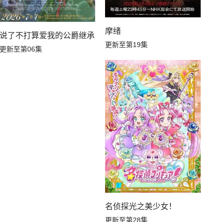
第37集
第36集
摩绪
说了不打算爱我的公爵继承人，不知为何对我宠爱有加
第35集
第34集
更新至第19集
更新至第06集
第33集
第32集
第31集
第30集
第29集
第28集
第27集
第26集
第25集
第24集
第23集
第22集
名侦探光之美少女！
更新至第28集