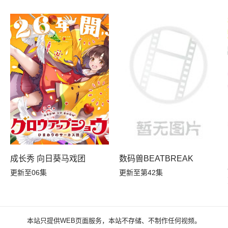
成长秀 向日葵马戏团
数码兽BEATBREAK
更新至06集
更新至第42集
本站只提供WEB页面服务，本站不存储、不制作任何视频。