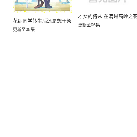
才女的侍从 在满是高岭之
花织同学转生后还是想干架
更新至06集
更新至05集