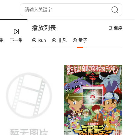
播放列表
倒序
ikun
非凡
量子
集
下一集
第47集
第46集
第45集
第44集
第43集
第42集
第41集
第40集
第39集
第38集