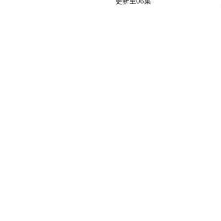
更新至06集