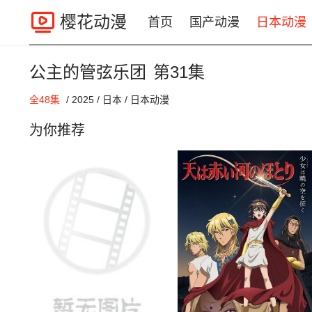
樱花动漫
首页
国产动漫
日本动漫
公主的管弦乐团
第31集
00:00 / 00:00
全48集
/
2025
/
日本
/
日本动漫
为你推荐