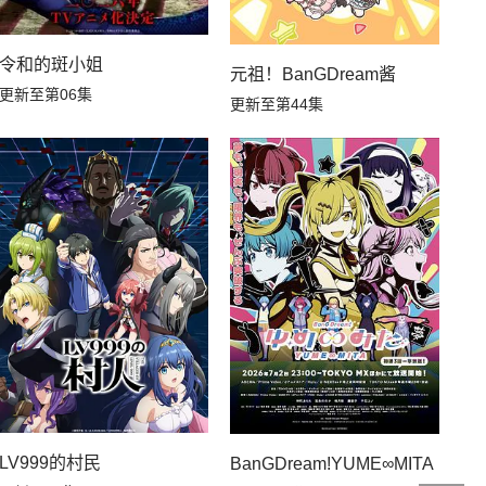
第02集
第01集
令和的斑小姐
生，S等级作弊魔术师冒险记
元祖！BanGDream酱
更新至第06集
更新至第44集
LV999的村民
识开无双
BanGDream!YUME∞MITA