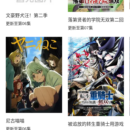
文豪野犬汪！第二季
落第贤者的学院无双第二回转
更新至第06集
更新至第07集
尼古喵喵
被追放的转生重骑士用游戏知
更新至第06集