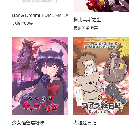
BanG Dream! YUME∞MITA
梅比乌斯之尘
更新至08集
更新至第05集
少女怪兽焦糖味
考拉绘日记