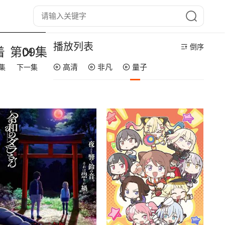
播放列表
倒序
着
第09集
高清
非凡
量子
集
下一集
第12集
第11集
第10集
第09集
第08集
第07集
第06集
第05集
第04集
第03集