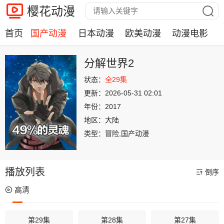
樱花动漫
首页
国产动漫
日本动漫
欧美动漫
动漫电影
分解世界2
状态：
全29集
更新：
2026-05-31 02:01
年份：
2017
地区：
大陆
类型：
冒险,国产动漫
播放列表
倒序
高清
第29集
第28集
第27集