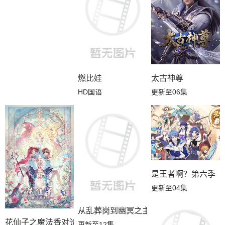
燃比娃
太古神尊
HD国语
更新至06集
是王者啊？第六季
更新至04集
从乱葬岗到幽冥之主
花仙子之魔法香对论
更新至12集