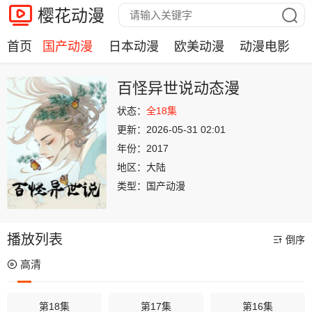
樱花动漫
首页
国产动漫
日本动漫
欧美动漫
动漫电影
百怪异世说动态漫
状态：
全18集
更新：
2026-05-31 02:01
年份：
2017
地区：
大陆
类型：
国产动漫
播放列表
倒序
高清
第18集
第17集
第16集