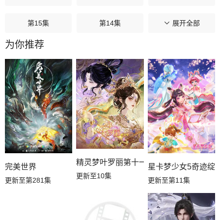
第15集
第14集
第13集
展开全部
为你推荐
第12集
第11集
第10集
第09集
第08集
第07集
第06集
第05集
第04集
第03集
第02集
第01集
精灵梦叶罗丽第十一季（下）
星卡梦少女5奇迹绽
完美世界
更新至10集
更新至第11集
更新至第281集