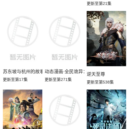
更新至第21集
第171集
第170集
第169集
第168集
第167集
第166集
第165集
第164集
第163集
第162集
第161集
第160集
苏东坡与杭州的故事
动态漫画·全民诡异：开局掌握零元购
第159集
第158集
第157集
逆天至尊
更新至第17集
更新至第271集
更新至第538集
第156集
第155集
第154集
第153集
第152集
第151集
第150集
第149集
第148集