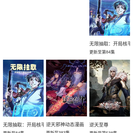
无限抽取：开局核平
更新至第84集
逆天邪神动态漫画
无限抽取：开局核平修仙世界动态漫画
逆天至尊
更新至383集
更新至84集
更新至第538集