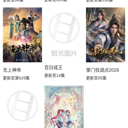
百日成王
无上神帝
掌门低调点2026
更新至14集
更新至第629集
更新至05集