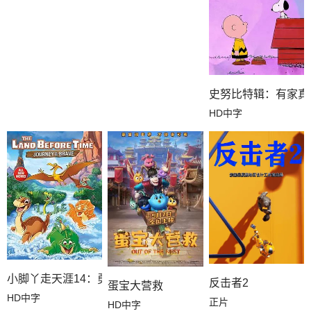
史努比特辑：有家真
HD中字
小脚丫走天涯14：勇者之旅
反击者2
蛋宝大营救
HD中字
正片
HD中字