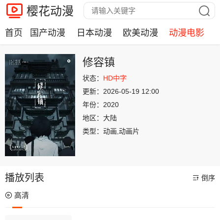
樱花动漫
首页
国产动漫
日本动漫
欧美动漫
动漫电影
修容镇
状态：
HD中字
更新：
2026-05-19 12:00
年份：
2020
地区：
大陆
类型：
动画,动画片
播放列表
倒序
高清