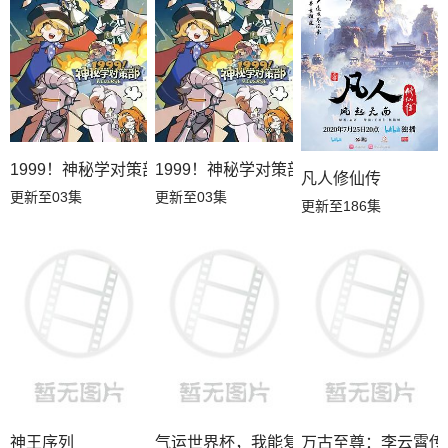
1999！神秘学对策部英语
1999！神秘学对策部国语
凡人修仙传
更新至03集
更新至03集
更新至186集
神王序列
气运世界杯，我能复制所有球星技能
万古至尊：李云霄传