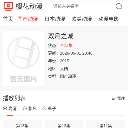
樱花动漫
首页
国产动漫
日本动漫
欧美动漫
动漫电影
双月之城
状态：
全13集
更新：
2026-05-31 23:40
年份：
2015
地区：
大陆
类型：
国产动漫
播放列表
倒序
高清
非凡
量子
第13集
第12集
第11集