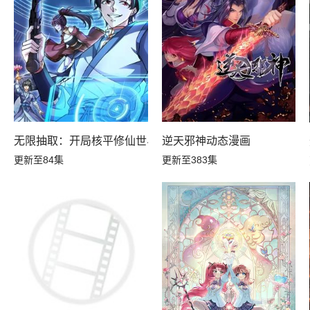
逆天邪神动态漫画
无限抽取：开局核平修仙世界动态漫画
更新至383集
更新至84集