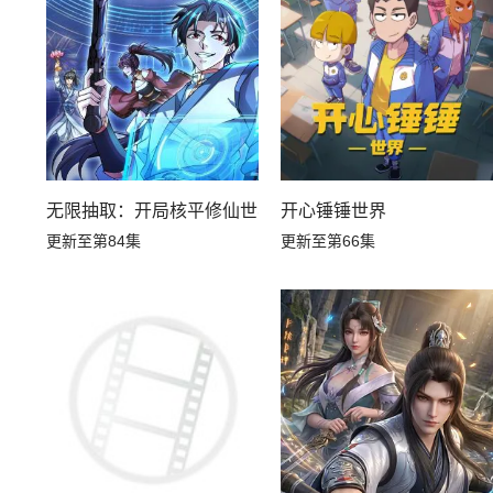
无限抽取：开局核平修仙世界动态漫
开心锤锤世界
更新至第84集
更新至第66集