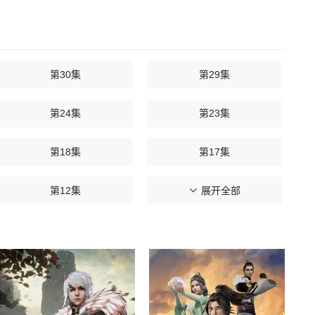
第30集
第29集
第24集
第23集
第18集
第17集
第12集
第11集
展开全部
第06集
第05集