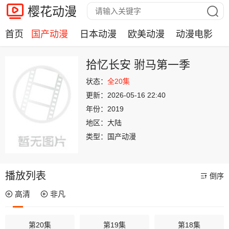
樱花动漫
首页
国产动漫
日本动漫
欧美动漫
动漫电影
拾忆长安 驸马第一季
状态：
全20集
更新：
2026-05-16 22:40
年份：
2019
地区：
大陆
类型：
国产动漫
播放列表
倒序
高清
非凡
第20集
第19集
第18集