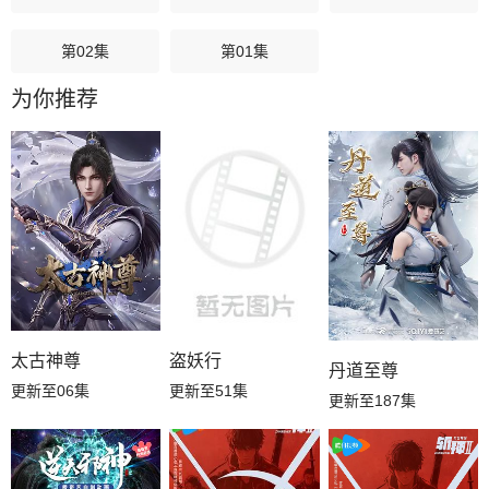
第02集
第01集
为你推荐
太古神尊
盗妖行
丹道至尊
更新至06集
更新至51集
更新至187集