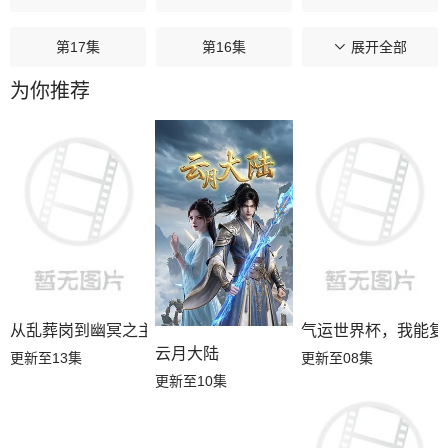
第17集
第16集
第15集
展开全部
为你推荐
第14集
第13集
第12集
第11集
第10集
第09集
第08集
第07集
第06集
第05集
第04集
第03集
第02集
第01集
从乱葬岗到幽冥之主
气运世界杯，我能复
云月大陆
更新至13集
更新至08集
更新至10集