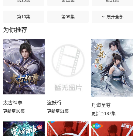
第10集
第09集
第08集
展开全部
为你推荐
第07集
第06集
第05集
第04集
第03集
第02集
第01集
太古神尊
盗妖行
丹道至尊
更新至06集
更新至51集
更新至187集