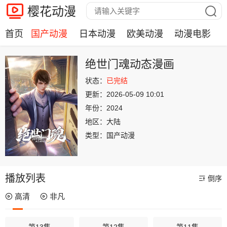
樱花动漫
首页
国产动漫
日本动漫
欧美动漫
动漫电影
绝世门魂动态漫画
状态：
已完结
更新：
2026-05-09 10:01
年份：
2024
地区：
大陆
类型：
国产动漫
播放列表
倒序
高清
非凡
第13集
第12集
第11集