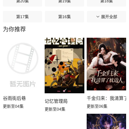
第20集
第19集
第18集
第17集
第16集
第15集
展开全部
为你推荐
第14集
第13集
第12集
第11集
第10集
第09集
第08集
第07集
第06集
第05集
第04集
第03集
第02集
第01集
谷雨街后巷
千金归来：我清算了
记忆管理局
更新至04集
更新至06集
更新至04集