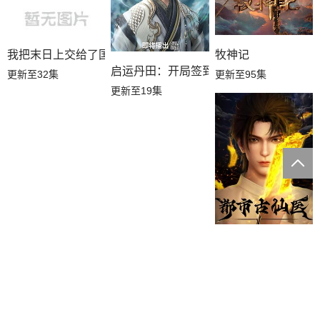
我把末日上交给了国家
牧神记
启运丹田：开局签到至尊丹田
更新至32集
更新至95集
更新至19集
都市古仙医
更新至202集
本站只提供WEB页面服务，本站不存储、不制作任何视频。