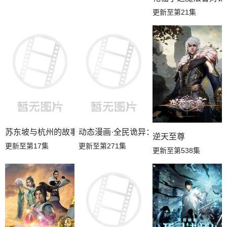
更新至第21集
苏东坡与杭州的故事
动态漫画·全民诡异：开局掌握零元购
逆天至尊
更新至第17集
更新至第271集
更新至第538集