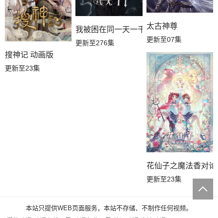
太古神尊
我被困在同一天一千年动态漫画
更新至07集
更新至276集
搜神记 动画版
更新至23集
花仙子之魔法香对论
更新至23集
本站只提供WEB页面服务，本站不存储、不制作任何视频。