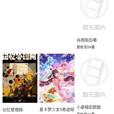
第33集
第32集
第31集
第30集
第29集
第28集
谷雨街后巷
第27集
第26集
第25集
更新至04集
第24集
第23集
第22集
第21集
第20集
第19集
第18集
第17集
第16集
第15集
第14集
第13集
小星帽尼欧欧
星卡梦少女5奇迹绽放
记忆管理局
第12集
第11集
第10集