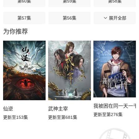
第60集
第59集
第58集
第57集
第56集
第55集
展开全部
为你推荐
第54集
第53集
第52集
第51集
第50集
第49集
第48集
第47集
第46集
第45集
第44集
第43集
第42集
第41集
第40集
我被困在同一天一千
仙逆
武神主宰
更新至第276集
更新至153集
更新至第681集
第39集
第38集
第37集
第36集
第35集
第34集