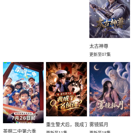
第159集
第158集
第157集
第156集
第155集
第154集
太古神尊
第153集
第152集
第151集
更新至07集
第150集
第149集
第148集
第147集
第146集
第145集
第144集
第143集
第142集
第141集
第140集
第139集
重生警犬后，我成了名侦探？
雾镜狐月
第138集
第137集
第136集
茶啊二中第六季
更新至11集
更新至18集