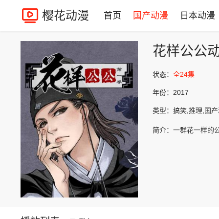
樱花动漫
首页
国产动漫
日本动漫
花样公公
状态：
全24集
年份：
2017
类型：
搞笑,推理,国
简介：
一群花一样的