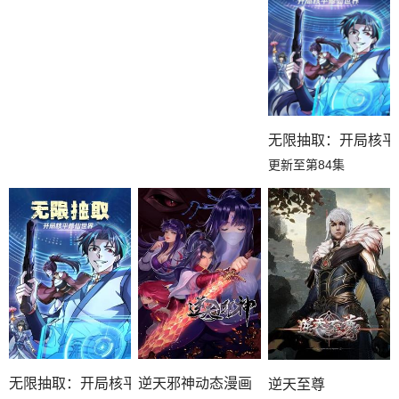
第23集
第22集
第21集
第20集
第19集
第18集
无限抽取：开局核平
第17集
第16集
第15集
更新至第84集
第14集
第13集
第12集
第11集
第10集
第09集
第08集
第07集
第06集
第05集
第04集
第03集
逆天邪神动态漫画
无限抽取：开局核平修仙世界动态漫画
逆天至尊
第02集
第01集