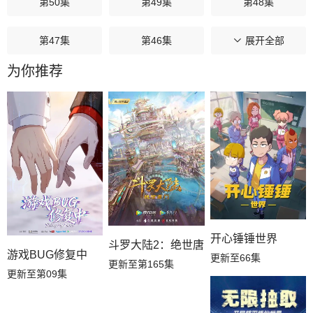
第50集
第49集
第48集
第47集
第46集
第45集
展开全部
为你推荐
第44集
第43集
第42集
第41集
第40集
第39集
第38集
第37集
第36集
第35集
第34集
第33集
第32集
第31集
第30集
开心锤锤世界
斗罗大陆2：绝世唐门
游戏BUG修复中
更新至66集
更新至第165集
第29集
第28集
第27集
更新至第09集
第26集
第25集
第24集