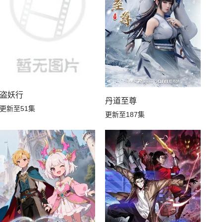
盗妖行
丹道至尊
更新至51集
更新至187集