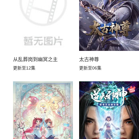
从乱葬岗到幽冥之主
太古神尊
更新至12集
更新至06集