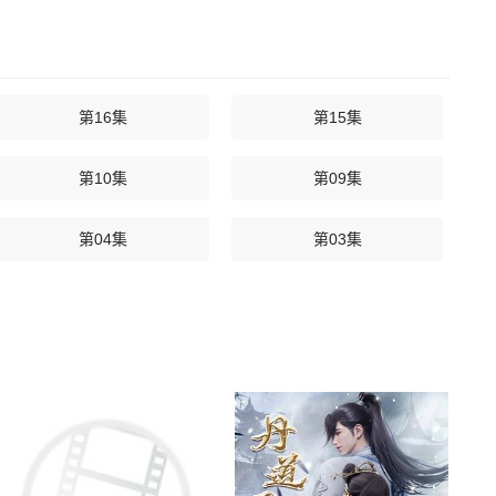
第16集
第15集
第10集
第09集
第04集
第03集