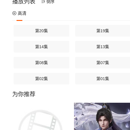
播放列表
倒序
高清
第20集
第19集
第14集
第13集
第08集
第07集
第02集
第01集
为你推荐