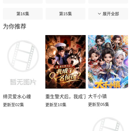
第16集
第15集
第14集
展开全部
为你推荐
第13集
第12集
第11集
第10集
第09集
第08集
第07集
第06集
第05集
第04集
第03集
第02集
第01集
大千小镇
缔灵爱水心缠
重生警犬后，我成了名侦探？
更新至05集
更新至02集
更新至10集