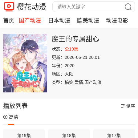
樱花动漫
首页
国产动漫
日本动漫
欧美动漫
动漫电影
魔王的专属甜心
状态：
全19集
更新：
2026-05-21 20:01
年份：
2020
地区：
大陆
类型：
搞笑,爱情,国产动漫
播放列表
倒序
高清
第19集
第18集
第17集