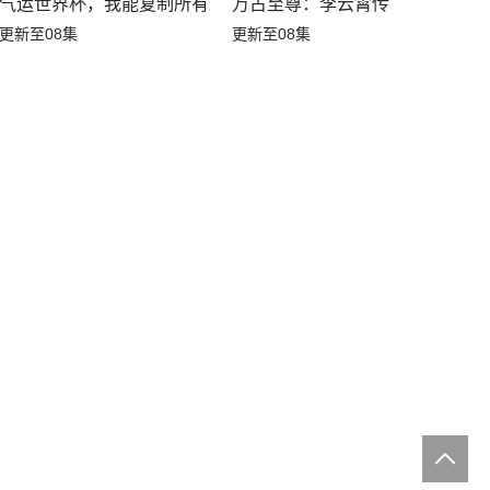
气运世界杯，我能复制所有球星技能
万古至尊：李云霄传
更新至08集
更新至08集