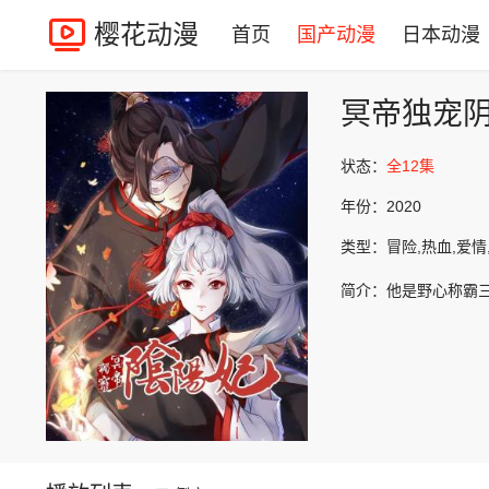
樱花动漫
首页
国产动漫
日本动漫
冥帝独宠
状态：
全12集
年份：
2020
类型：
冒险,热血,爱情
简介：
他是野心称霸