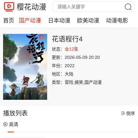
樱花动漫
首页
国产动漫
日本动漫
欧美动漫
动漫电影
花语程行4
状态：
全12集
更新：
2026-05-09 20:20
年份：
2022
地区：
大陆
类型：
冒险,搞笑,国产动漫
播放列表
倒序
高清