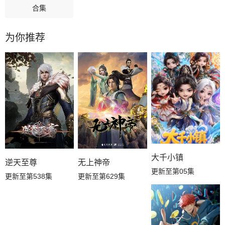
合集
为你推荐
大千小镇
逆天至尊
无上神帝
更新至第05集
更新至第538集
更新至第629集