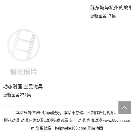
苏东坡与杭州的故事
更新至第17集
动态漫画·全民诡异：开局掌握零元购
更新至第271集
本站只提供WEB页面服务，本站不存储、不制作任何视频。
樱花动漫,动漫在线观看,动漫免费观看,热门动漫,高清动漫
www.006nnn.co
m
联系邮箱：helpweb#163.com
网站地图