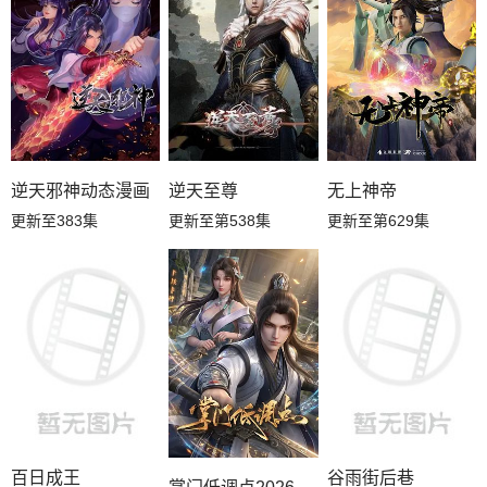
第13集
第12集
第11集
第10集
第09集
第08集
第07集
第06集
第05集
逆天邪神动态漫画
逆天至尊
无上神帝
更新至383集
更新至第538集
更新至第629集
第04集
第03集
第02集
第01集
百日成王
谷雨街后巷