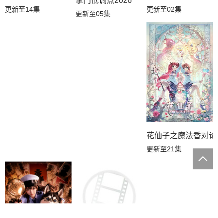
掌门低调点2026
更新至14集
更新至02集
更新至05集
花仙子之魔法香对论
更新至21集