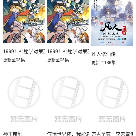
第13集
第12集
第11集
第10集
第09集
第08集
第07集
第06集
第05集
1999！神秘学对策部英语
1999！神秘学对策部国语
凡人修仙传
更新至03集
更新至03集
第04集
第03集
第02集
更新至186集
第01集
神王序列
气运世界杯，我能复制所有球星技能
万古至尊：李云霄传