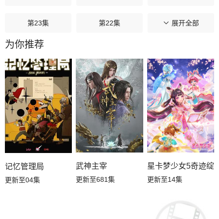
第23集
第22集
第21集
展开全部
为你推荐
第20集
第19集
第18集
第17集
第16集
第15集
第14集
第13集
第12集
第11集
第10集
第09集
第08集
第07集
第06集
星卡梦少女5奇迹绽
武神主宰
记忆管理局
更新至14集
更新至681集
更新至04集
第05集
第04集
第03集
第02集
第01集