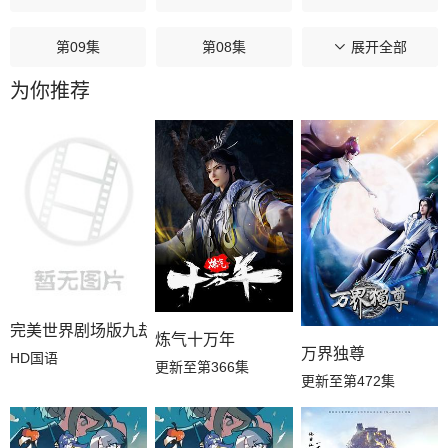
第09集
第08集
第07集
展开全部
为你推荐
第06集
第05集
第04集
第03集
第02集
第01集
完美世界剧场版九劫焚天
炼气十万年
万界独尊
HD国语
更新至第366集
更新至第472集