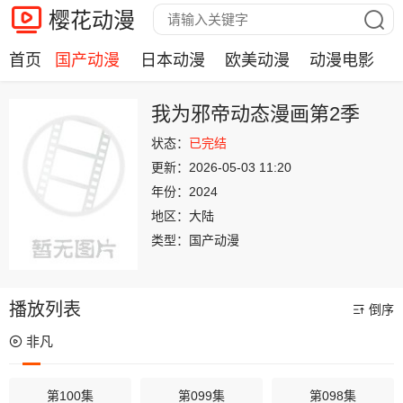
樱花动漫
首页
国产动漫
日本动漫
欧美动漫
动漫电影
我为邪帝动态漫画第2季
状态：
已完结
更新：
2026-05-03 11:20
年份：
2024
地区：
大陆
类型：
国产动漫
播放列表
倒序
非凡
第100集
第099集
第098集