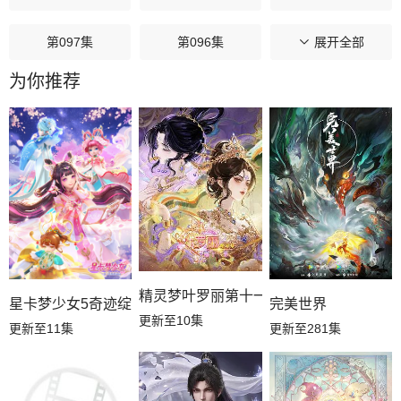
第097集
第096集
第095集
展开全部
为你推荐
第094集
第093集
第092集
第091集
第090集
第089集
第088集
第087集
第086集
第085集
第084集
第083集
第082集
第081集
第080集
精灵梦叶罗丽第十一季（下）
星卡梦少女5奇迹绽放
完美世界
更新至10集
更新至11集
更新至281集
第079集
第078集
第077集
第076集
第075集
第074集