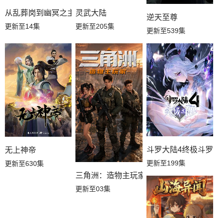
从乱葬岗到幽冥之主
灵武大陆
逆天至尊
更新至14集
更新至205集
更新至539集
斗罗大陆4终极斗罗
无上神帝
更新至199集
更新至630集
三角洲：造物主玩家
更新至03集