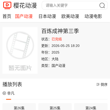
樱花动漫
首页
国产动漫
日本动漫
欧美动漫
动漫电影
百炼成神第三季
状态：
已完结
更新：
2026-05-25 18:20
年份：
2025
地区：
大陆
类型：
国产动漫
播放列表
倒序
非凡
第26集
第25集
第24集