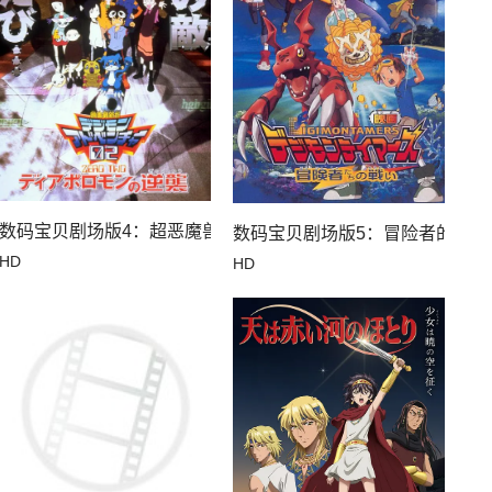
数码宝贝剧场版4：超恶魔兽的反击
码兽飓风登陆！！后篇・超绝进化！
数码宝贝剧场版5：冒险者的战斗
HD
HD