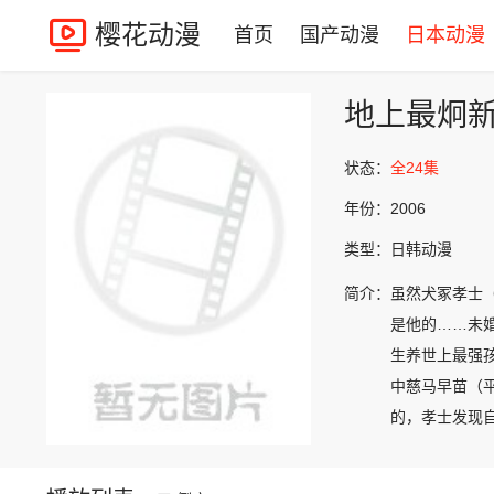
樱花动漫
首页
国产动漫
日本动漫
地上最炯
状态：
全24集
年份：
2006
类型：
日韩动漫
简介：
虽然犬冢孝士
是他的……未
生养世上最强
中慈马早苗（
的，孝士发现