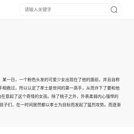
。某一日，一个粉色头发的可爱少女出现在了他的面前，并且自称
手相救过，所以认定了孝士是世间的第一高手，从而许下了要和他
始在意起了这个奇怪的女孩。除了桃子之外，外表柔弱内心强悍的
女孩子们，在一时间居然都以孝士为目标而发起了猛烈攻势。而逐渐