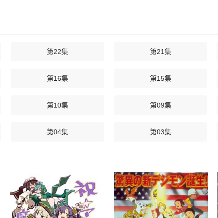
第22集
第21集
第16集
第15集
第10集
第09集
第04集
第03集