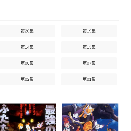
第20集
第19集
第14集
第13集
第08集
第07集
第02集
第01集