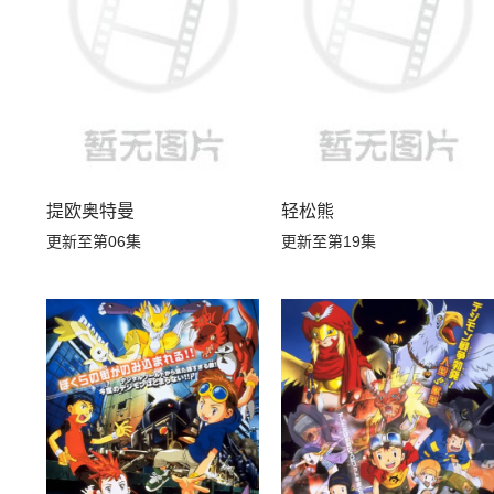
提欧奥特曼
轻松熊
更新至第06集
更新至第19集