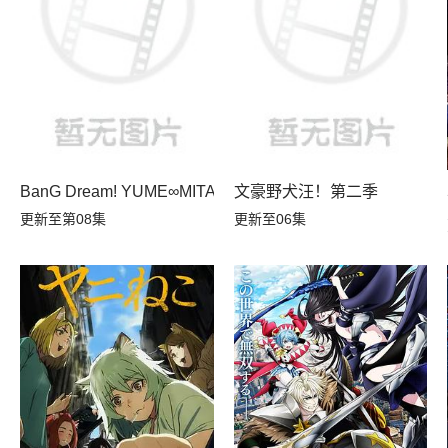
BanG Dream! YUME∞MITA
文豪野犬汪！第二季
转生，S等级作弊魔术师冒险记
更新至第08集
更新至06集