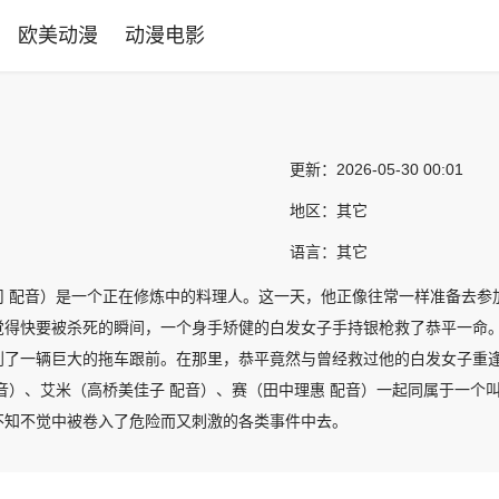
欧美动漫
动漫电影
更新：
2026-05-30 00:01
地区：
其它
语言：
其它
司 配音）是一个正在修炼中的料理人。这一天，他正像往常一样准备去参
觉得快要被杀死的瞬间，一个身手矫健的白发女子手持银枪救了恭平一命
到了一辆巨大的拖车跟前。在那里，恭平竟然与曾经救过他的白发女子重逢
配音）、艾米（高桥美佳子 配音）、赛（田中理惠 配音）一起同属于一
不知不觉中被卷入了危险而又刺激的各类事件中去。