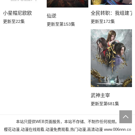
小星帽尼欧欧
全民转职：我组建了
仙逆
更新至22集
更新至172集
更新至第153集
武神主宰
更新至第681集
本站只提供WEB页面服务，本站不存储、不制作任何视频。
樱花动漫,动漫在线观看,动漫免费观看,热门动漫,高清动漫
www.006nnn.co