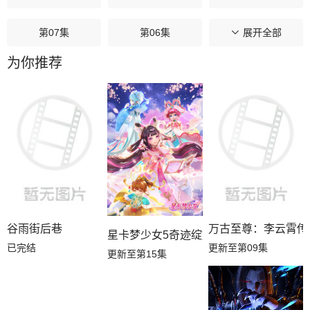
第07集
第06集
第05集
展开全部
为你推荐
第04集
第03集
第02集
第01集
谷雨街后巷
万古至尊：李云霄传
星卡梦少女5奇迹绽放
已完结
更新至第09集
更新至第15集