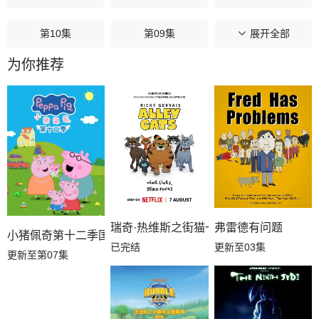
第10集
第09集
第08集
展开全部
为你推荐
第07集
第06集
第05集
第04集
第03集
第02集
第01集
瑞奇·热维斯之街猫一族
弗雷德有问题
小猪佩奇第十二季国语
已完结
更新至03集
更新至第07集