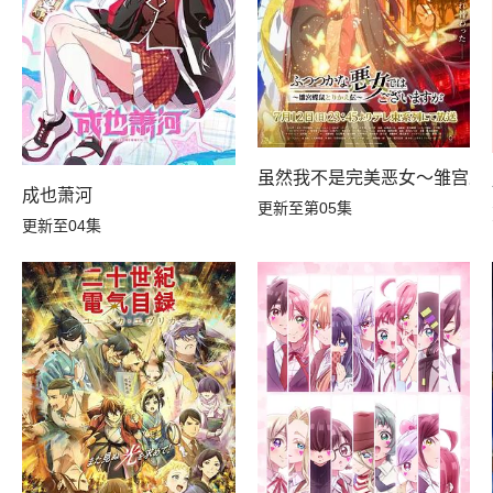
虽然我不是完美恶女～雏宫蝶
成也萧河
更新至第05集
更新至04集