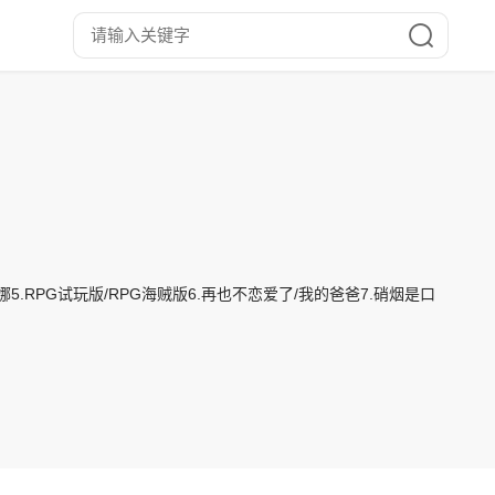
娜5.RPG试玩版/RPG海贼版6.再也不恋爱了/我的爸爸7.硝烟是口