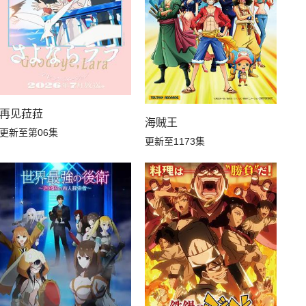
鼠替换传～
再见菈菈
海贼王
更新至第06集
更新至1173集