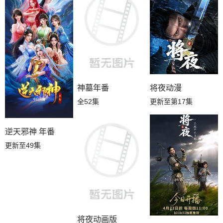
第01集
神墓年番
将夜动漫
全52集
更新至第17集
逆天邪神 年番
更新至49集
将夜动画版