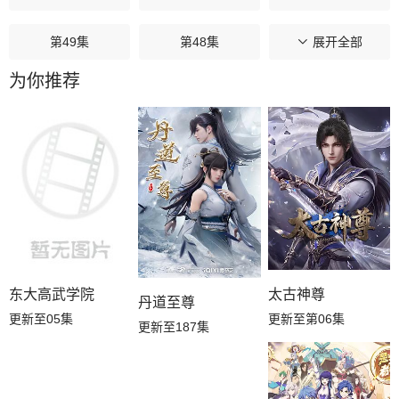
第49集
第48集
第47集
展开全部
为你推荐
第46集
第45集
第44集
第43集
第42集
第41集
第40集
第39集
第38集
第37集
第36集
第35集
第34集
第33集
第32集
东大高武学院
太古神尊
丹道至尊
更新至05集
更新至第06集
更新至187集
第31集
第30集
第29集
第28集
第27集
第26集