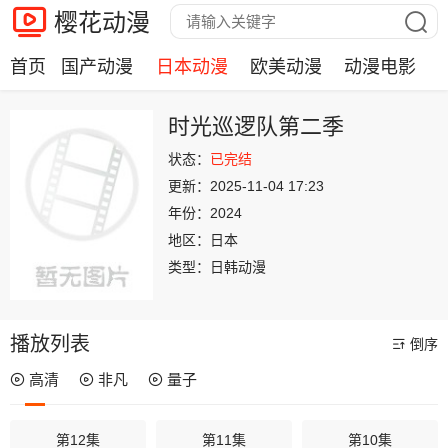
樱花动漫
首页
国产动漫
日本动漫
欧美动漫
动漫电影
时光巡逻队第二季
状态：
已完结
更新：
2025-11-04 17:23
年份：
2024
地区：
日本
类型：
日韩动漫
播放列表
倒序
高清
非凡
量子
第12集
第11集
第10集