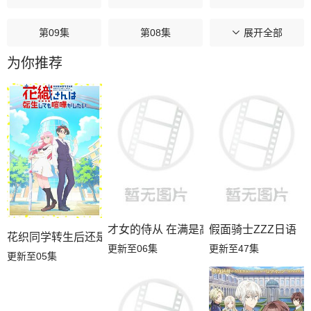
第09集
第08集
第07集
展开全部
为你推荐
第06集
第05集
第04集
第03集
第02集
第01集
才女的侍从 在满是高岭之花的贵族学校
假面骑士ZZZ日语
花织同学转生后还是想干架
更新至06集
更新至47集
更新至05集