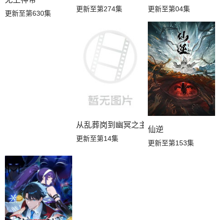
更新至第274集
更新至第04集
更新至第630集
从乱葬岗到幽冥之主
仙逆
更新至第14集
更新至第153集