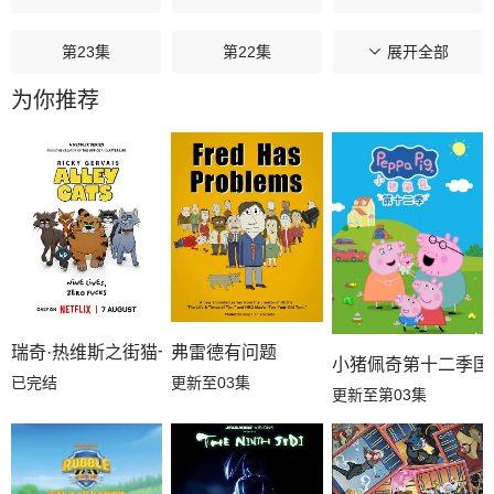
第23集
第22集
第21集
展开全部
为你推荐
第20集
第19集
第18集
第17集
第16集
第15集
第14集
第13集
第12集
第11集
第10集
第09集
瑞奇·热维斯之街猫一族
弗雷德有问题
第08集
第07集
第06集
小猪佩奇第十二季国
已完结
更新至03集
更新至第03集
第05集
第04集
第03集
第02集
第01集