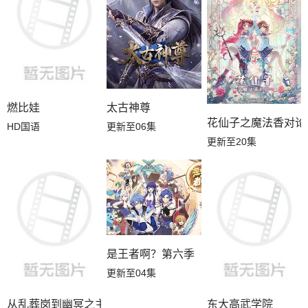
燃比娃
太古神尊
花仙子之魔法香对论
HD国语
更新至06集
更新至20集
是王者啊？第六季
更新至04集
从乱葬岗到幽冥之主
东大高武学院