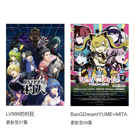
LV999的村民
知识开无双
BanGDream!YUME∞MITA
更新至07集
更新至08集