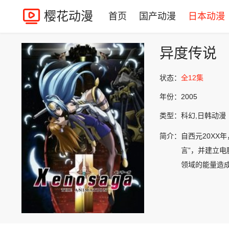
樱花动漫
首页
国产动漫
日本动漫
异度传说
状态：
全12集
年份：
2005
类型：
科幻,日韩动漫
简介：
自西元20XX
言”，并建立
领域的能量造成