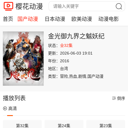
樱花动漫
首页
国产动漫
日本动漫
欧美动漫
动漫电影
金光御九界之魆妖纪
状态：
全32集
更新：
2026-06-03 19:01
年份：
2016
地区：
台湾
类型：
冒险,热血,剧情,国产动漫
播放列表
倒序
高清
第32集
第24集
第23集