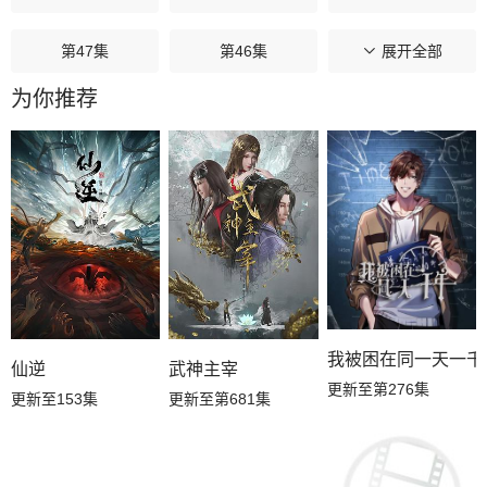
第47集
第46集
第45集
展开全部
为你推荐
第44集
第43集
第42集
第41集
第40集
第39集
第38集
第37集
第36集
第35集
第34集
第33集
第32集
第31集
第30集
我被困在同一天一千
仙逆
武神主宰
更新至第276集
更新至153集
更新至第681集
第29集
第28集
第27集
第26集
第25集
第24集