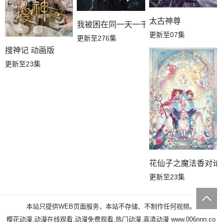
太古神尊
我被困在同一天一千年动态漫画
更新至07集
更新至276集
搜神记 动画版
更新至23集
花仙子之魔法香对论
更新至23集
本站只提供WEB页面服务，本站不存储、不制作任何视频。
樱花动漫,动漫在线观看,动漫免费观看,热门动漫,高清动漫
www.006nnn.co