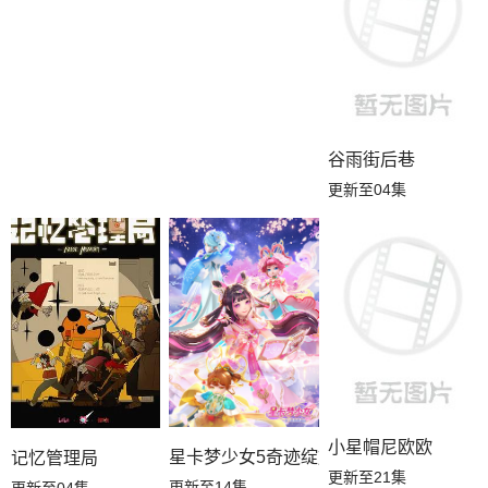
第23集
第22集
第21集
第20集
第19集
第18集
谷雨街后巷
第17集
第16集
第15集
更新至04集
第14集
第13集
第12集
第11集
第10集
第09集
第08集
第07集
第06集
第05集
第04集
第03集
小星帽尼欧欧
星卡梦少女5奇迹绽放
记忆管理局
第02集
第01集
更新至21集
更新至14集
更新至04集