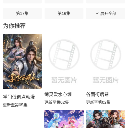
第17集
第16集
第15集
展开全部
为你推荐
第14集
第13集
第12集
第11集
第10集
第09集
第08集
第07集
第06集
第05集
第04集
第03集
第02集
第01集
缔灵爱水心缠
谷雨街后巷
掌门低调点动漫
更新至第02集
更新至第02集
更新至第05集