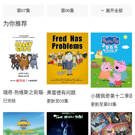
第07集
第06集
第05集
展开全部
为你推荐
第04集
第03集
第02集
第01集
瑞奇·热维斯之街猫一族
弗雷德有问题
小猪佩奇第十二季国
已完结
更新至03集
更新至第03集