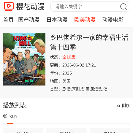
樱花动漫
首页
国产动漫
日本动漫
欧美动漫
动漫电影
乡巴佬希尔一家的幸福生活
第十四季
状态：
全10集
更新：
2026-06-02 17:21
年份：
2025
地区：
美国
类型：
剧情,喜剧,动画,欧美动漫
播放列表
倒序
ikun