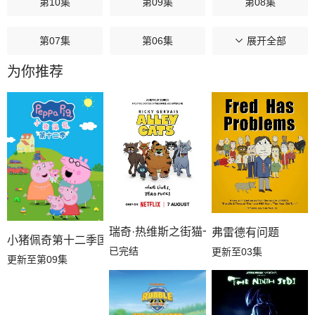
第10集
第09集
第08集
第07集
第06集
第05集
展开全部
为你推荐
第04集
第03集
第02集
第01集
瑞奇·热维斯之街猫一族
弗雷德有问题
小猪佩奇第十二季国语
已完结
更新至03集
更新至第09集