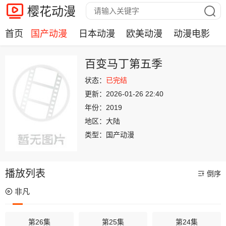
樱花动漫
首页
国产动漫
日本动漫
欧美动漫
动漫电影
百变马丁第五季
状态：
已完结
更新：
2026-01-26 22:40
年份：
2019
地区：
大陆
类型：
国产动漫
播放列表
倒序
非凡
第26集
第25集
第24集