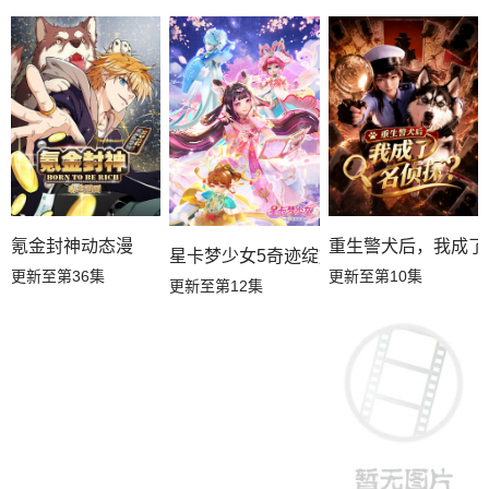
氪金封神动态漫
重生警犬后，我成了
星卡梦少女5奇迹绽放
更新至第36集
更新至第10集
更新至第12集