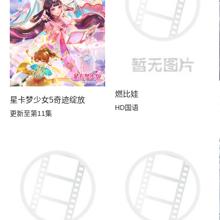
第08集
第07集
第02集
第01集
燃比娃
）
星卡梦少女5奇迹绽放
HD国语
更新至第11集