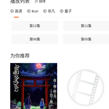
播放列表
倒序
高清
ikun
非凡
量子
第12集
第11集
第06集
第05集
为你推荐