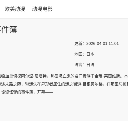
欧美动漫
动漫电影
事件簿
更新：
2026-04-01 11:01
地区：
日本
语言：
日语
的吸血鬼侦探阿尔涅·尼塔特。热爱吸血鬼的名门贵族千金琳·莱茵维斯。
穷途末路之际，琳迷失在异形者居住的迷之街道·吕根贝尔格。在那里与被
。诡谲怪诞的事件簿，开幕——